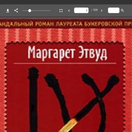
/ 339