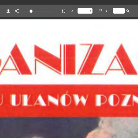
/ 135