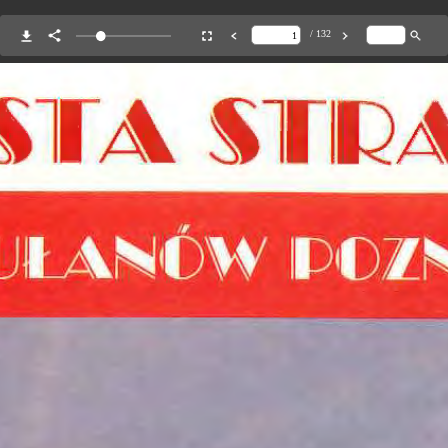
/ 132