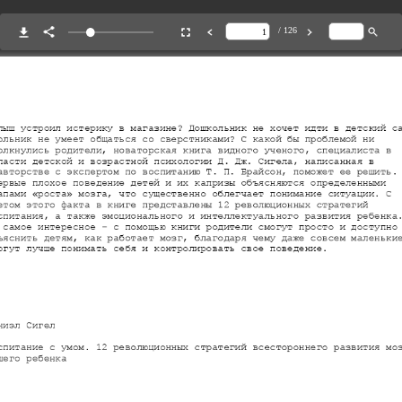
/ 126