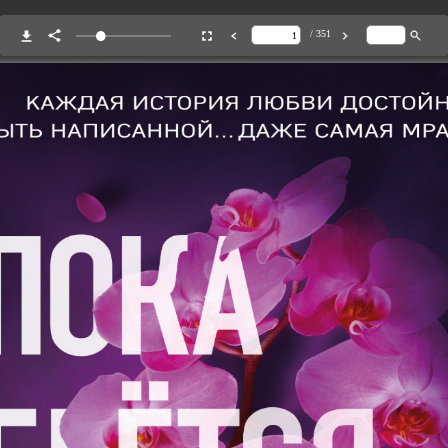
/ 351