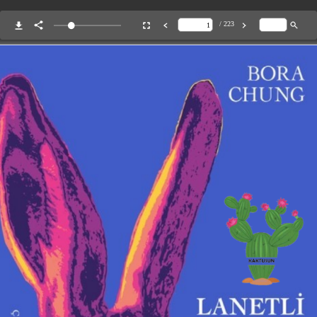
/ 223