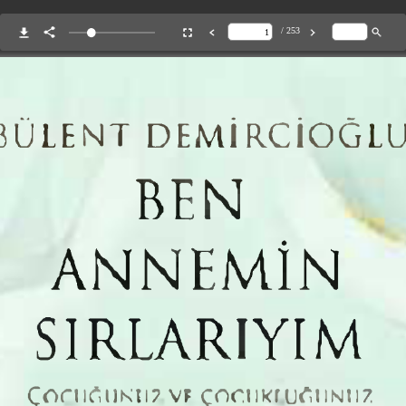
/ 253