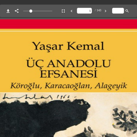
/ 143