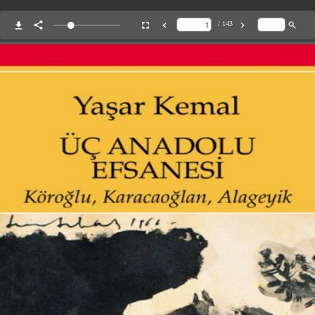
/ 143