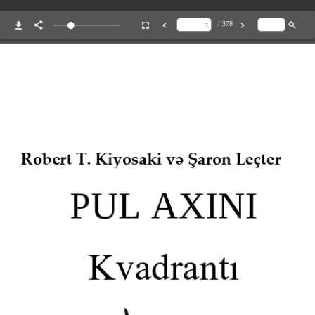
/ 378