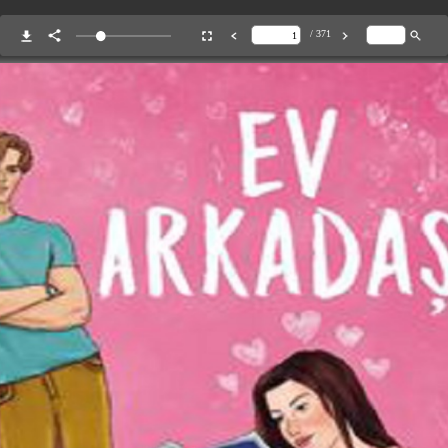
/ 371