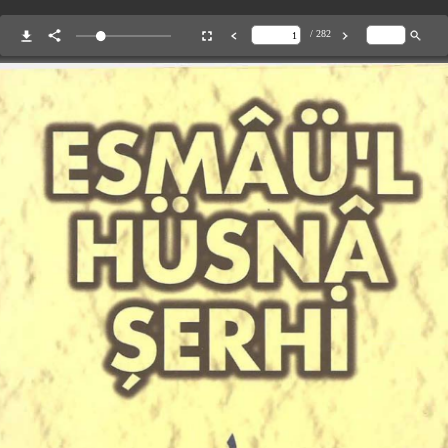
/ 282