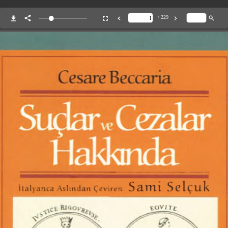
/ 229