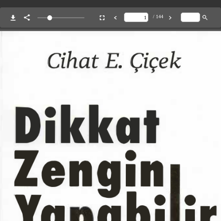
/ 144