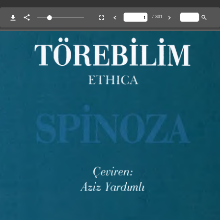
/ 301