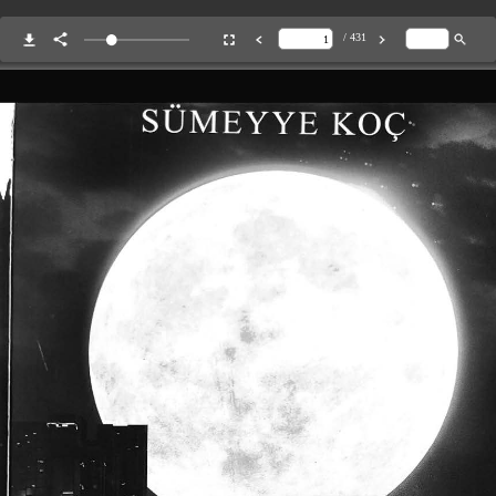
/ 431