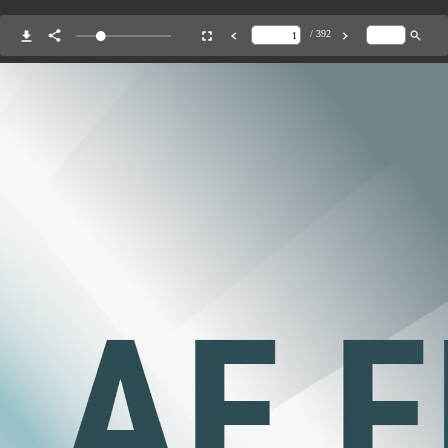
/ 392