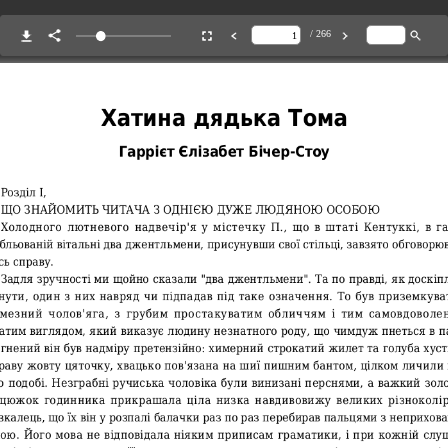
/ 266