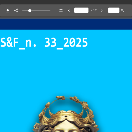
/ 424