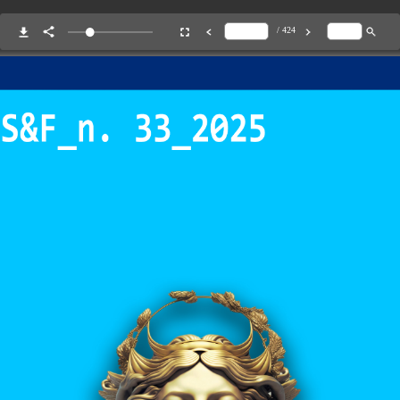
/ 424