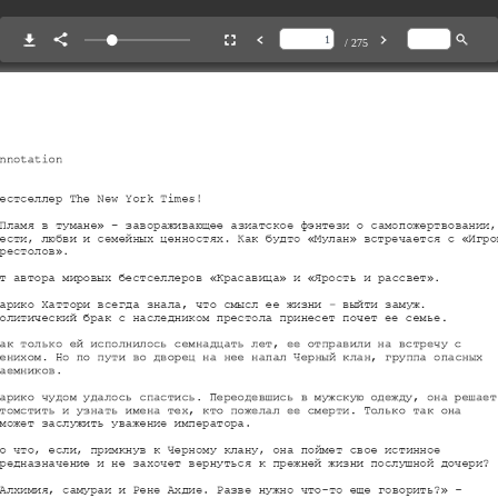
/ 275