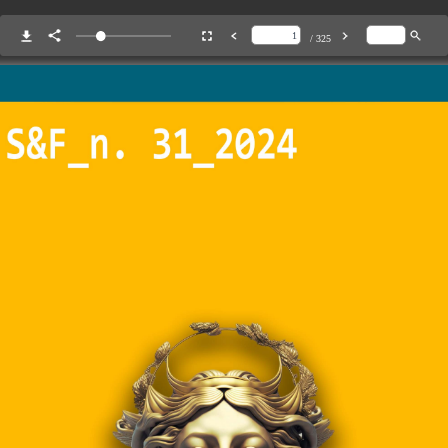
/ 325