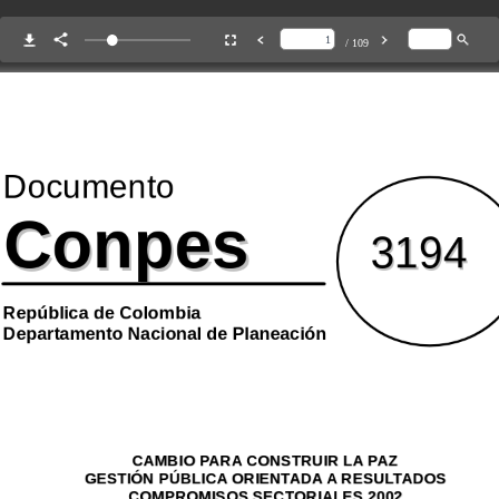
/ 109