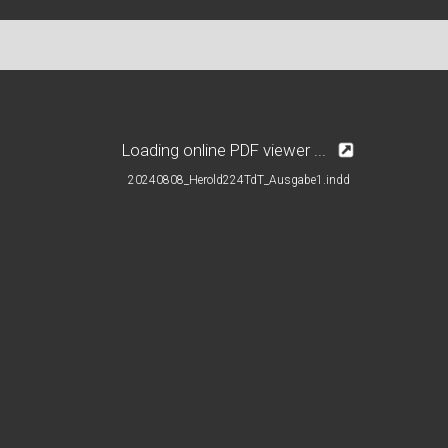
Loading online PDF viewer ...
20240808_Herold224TdT_Ausgabe1.indd