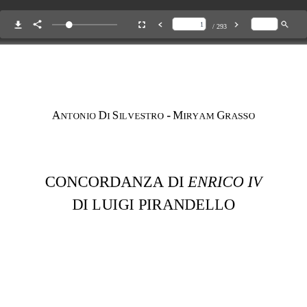
/ 293