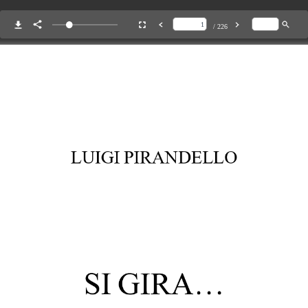
/ 226