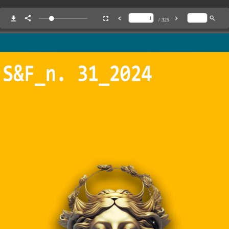
/ 325