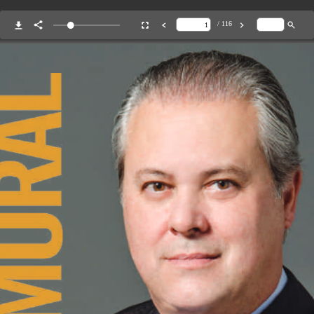
/ 116